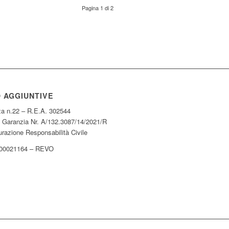
Pagina 1 di 2
O AGGIUNTIVE
za n.22 – R.E.A. 302544
 Garanzia Nr. A/132.3087/14/2021/R
razione Responsabilità Civile
00021164 – REVO