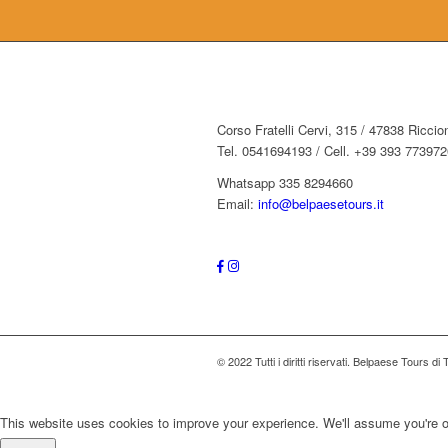
Corso Fratelli Cervi, 315 / 47838 Ricci
Tel. 0541694193 / Cell. +39 393 773972
Whatsapp 335 8294660
Email:
info@belpaesetours.it
© 2022 Tutti i diritti riservati. Belpaese To
This website uses cookies to improve your experience. We'll assume you're ok 