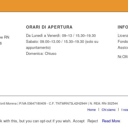
ORARI DI APERTURA
INF
Da Lunedì a Venerdì: 09–13 / 15.30–19.30
Licen
one RN
Sabato: 09.00–13.00 / 15.30–19.30 (solo su
Fondo
6
appuntamento)
Assicu
Domenica: Chiuso
Nr.OX
urs di Tonti Morena | P.IVA 03647180409 - C.F. TNTMRN73L42H294H | N. REA: RN-302544
Home
Chi siamo
I nos
with this, but you can opt-out if you wish.
Accept
Reject
Read More