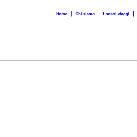
Home
Chi siamo
I nostri viaggi
Mare