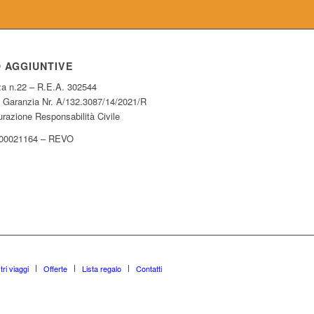
O AGGIUNTIVE
za n.22 – R.E.A. 302544
 Garanzia Nr. A/132.3087/14/2021/R
razione Responsabilità Civile
00021164 – REVO
tri viaggi
Offerte
Lista regalo
Contatti