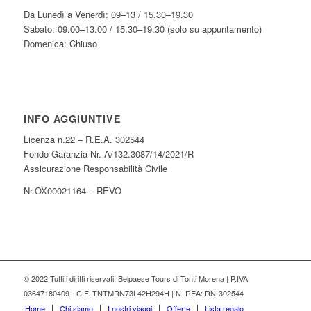
Da Lunedì a Venerdì: 09–13 / 15.30–19.30
Sabato: 09.00–13.00 / 15.30–19.30 (solo su appuntamento)
Domenica: Chiuso
INFO AGGIUNTIVE
Licenza n.22 – R.E.A. 302544
Fondo Garanzia Nr. A/132.3087/14/2021/R
Assicurazione Responsabilità Civile
Nr.OX00021164 – REVO
© 2022 Tutti i diritti riservati. Belpaese Tours di Tonti Morena | P.IVA
03647180409 - C.F. TNTMRN73L42H294H | N. REA: RN-302544
Home
Chi siamo
I nostri viaggi
Offerte
Lista regalo